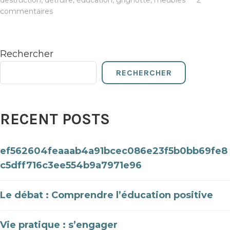
destruction
,
détruire
,
éducation
,
grignotte
,
meubles
2
commentaires
Rechercher
RECHERCHER
RECENT POSTS
ef562604feaaab4a91bcec086e23f5b0bb69fe8
c5dff716c3ee554b9a7971e96
Le débat : Comprendre l’éducation positive
Vie pratique : s’engager