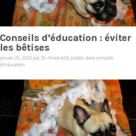
Conseils d’éducation : éviter
les bêtises
janvier 25, 2022
par
2lv-frnad-403
, publié dans
conseils
d'éducation