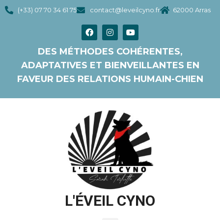
(+33) 07 70 34 61 75
contact@leveilcyno.fr
62000 Arras
DES MÉTHODES COHÉRENTES,
ADAPTATIVES ET BIENVEILLANTES EN
FAVEUR DES RELATIONS HUMAIN-CHIEN
L'ÉVEIL CYNO