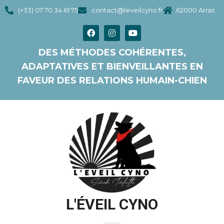
(+33) 07 70 34 61 75
contact@leveilcyno.fr
62000 Arras
DES MÉTHODES COHÉRENTES,
ADAPTATIVES ET BIENVEILLANTES EN
FAVEUR DES RELATIONS HUMAIN-CHIEN
L'ÉVEIL CYNO